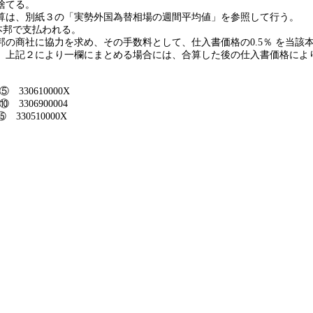
捨てる。
算は、別紙３の「実勢外国為替相場の週間平均値」を参照して行う。
本邦で支払われる。
邦の商社に協力を求め、その手数料として、仕入書価格の
0.5
％ を当該
、上記２により一欄にまとめる場合には、合算した後の仕入書価格によ
⑤
330610000X
⑩
3306900004
⑮
330510000X