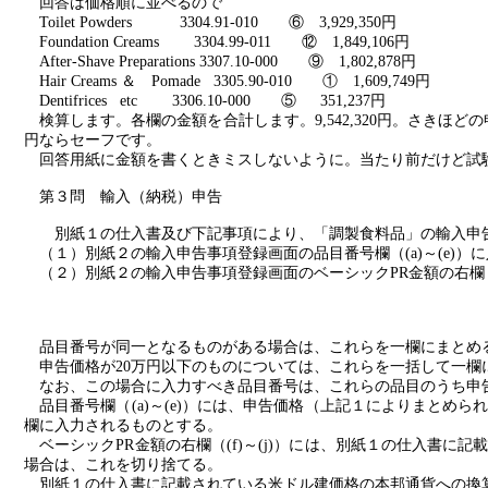
回答は価格順に並べるので
Toilet Powders
3304.91-010
⑥
3,929,350
円
Foundation Creams
3304.99-011
⑫
1,849,106
円
After-Shave Preparations 3307.10-000
⑨
1,802,878
円
Hair Creams
＆
Pomade
3305.90-010
①
1,609,749
円
Dentifrices
etc
3306.10-000
⑤
351,237
円
検算します。各欄の金額を合計します。
9,542,320
円。さきほどの
円ならセーフです。
回答用紙に金額を書くときミスしないように。当たり前だけど試
第３問 輸入（納税）申告
別紙１の仕入書及び下記事項により、「調製食料品」の輸入申
（１）別紙２の輸入申告事項登録画面の品目番号欄（
(a)
～
(e)
）に
（２）別紙２の輸入申告事項登録画面のベーシック
PR
金額の右欄
品目番号が同一となるものがある場合は、これらを一欄にまとめ
申告価格が
20
万円以下のものについては、これらを一括して一欄
なお、この場合に入力すべき品目番号は、これらの品目のうち申
品目番号欄（
(a)
～
(e)
）には、申告価格（上記１によりまとめら
欄に入力されるものとする。
ベーシック
PR
金額の右欄（
(f)
～
(j)
）には、別紙１の仕入書に記
場合は、これを切り捨てる。
別紙１の仕入書に記載されている米ドル建価格の本邦通貨への換