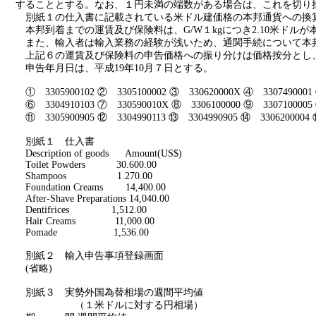
することとする。なお、１円未満の端数がある場合は、これを切り
別紙１の仕入書に記載されている米ドル建価格の本邦通貨への換
本邦到着までの運賃及び保険料は、
G/W
１
kg
につき
2.10
米ドルが
また、輸入者は輸入業務の経験が浅いため、通関手続について本
上記６の運賃及び保険料の申告価格への振り分けは価格按分とし
申告年月日は、平成
19
年
10
月７日とする。
①
3305900102
②
3305100002
③
330620000X
④
3307490001
⑥
3304910103
⑦
330590010X
⑧
3306100000
⑨
3307100005
⑪
3305900905
⑫
3304990113
⑬
3304990905
⑭
3306200004
別紙１ 仕入書
Description of goods
Amount(US$)
Toilet Powders
30.600.00
Shampoos
1.270.00
Foundation Creams
14,400.00
After-Shave Preparations 14,040.00
Dentifrices
1,512.00
Hair Creams
11,000.00
Pomade
1,536.00
別紙２ 輸入申告事項登録画面
(
省略
)
別紙３ 実勢外国為替相場の週間平均値
（１米ドルに対する円相場）