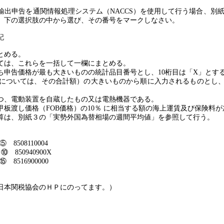
輸出申告を通関情報処理システム（
NACCS
）を使用して行う場合、別
、下の選択肢の中から選び、その番号をマークしなさい。
記
とめる。
ては、これらを一括して一欄にまとめる。
ち申告価格が最も大きいものの統計品目番号とし、
10
桁目は「
X
」とす
については、その合計額）の大きいものから順に入力されるものとし
つ、電動装置を自蔵したもの又は電熱機器である。
甲板渡し価格（
FOB
価格）の
10
％ に相当する額の海上運賃及び保険料が
算は、別紙３の「実勢外国為替相場の週間平均値」を参照して行う。
⑤
8508110004
3
⑩
850940900X
⑮
8516900000
日本関税協会のＨＰにのってます。）