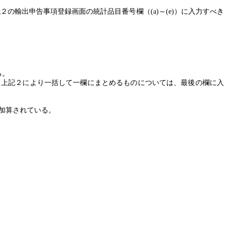
紙２の輸出申告事項登録画面の統計品目番号欄（
(a)
～
(e)
）に入力すべき
る。
、上記２により一括して一欄にまとめるものについては、最後の欄に入
加算されている。