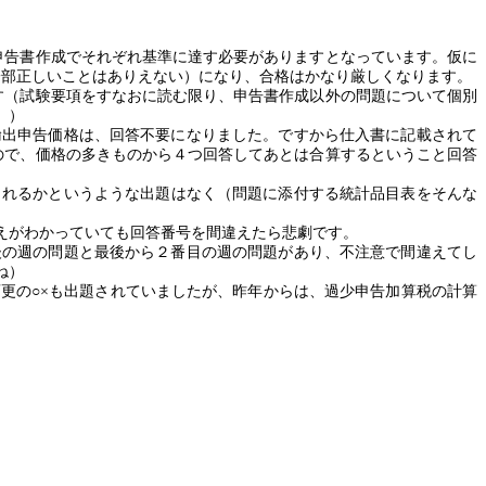
申告書作成でそれぞれ基準に達す必要がありますとなっています。仮に
一部正しいことはありえない）になり、合格はかなり厳しくなります。
す（試験要項をすなおに読む限り、申告書作成以外の問題について個別
。）
輸出申告価格は、回答不要になりました。ですから仕入書に記載されて
ので、価格の多きものから４つ回答してあとは合算するということ回答
されるかというような出題はなく（問題に添付する統計品目表をそんな
えがわかっていても回答番号を間違えたら悲劇です。
後の週の問題と最後から２番目の週の問題があり、不注意で間違えてし
ね）
更の○×も出題されていましたが、昨年からは、過少申告加算税の計算