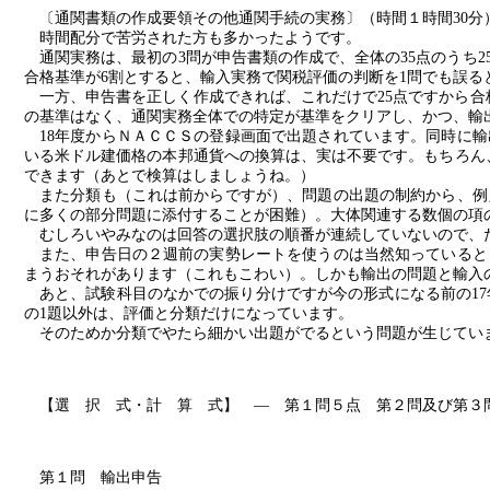
〔通関書類の作成要領その他通関手続の実務〕（時間１時間
30
分
時間配分で苦労された方も多かったようです。
通関実務は、最初の
3
問が申告書類の作成で、全体の
35
点のうち
2
合格基準が
6
割とすると、輸入実務で関税評価の判断を
1
問でも誤る
一方、申告書を正しく作成できれば、これだけで
25
点ですから合
の基準はなく、通関実務全体での特定が基準をクリアし、かつ、輸
18
年度からＮＡＣＣＳの登録画面で出題されています。同時に輸
いる米ドル建価格の本邦通貨への換算は、実は不要です。もちろん
できます（あとで検算はしましょうね。）
また分類も（これは前からですが）、問題の出題の制約から、例
に多くの部分問題に添付することが困難）。大体関連する数個の項
むしろいやみなのは回答の選択肢の順番が連続していないので、
また、申告日の２週前の実勢レートを使うのは当然知っていると
まうおそれがあります（これもこわい）。しかも輸出の問題と輸入
あと、試験科目のなかでの振り分けですが今の形式になる前の
17
の
1
題以外は、評価と分類だけになっています。
そのためか分類でやたら細かい出題がでるという問題が生じてい
【選 択 式・計 算 式】 ― 第１問５点 第２問及び第３
第１問 輸出申告