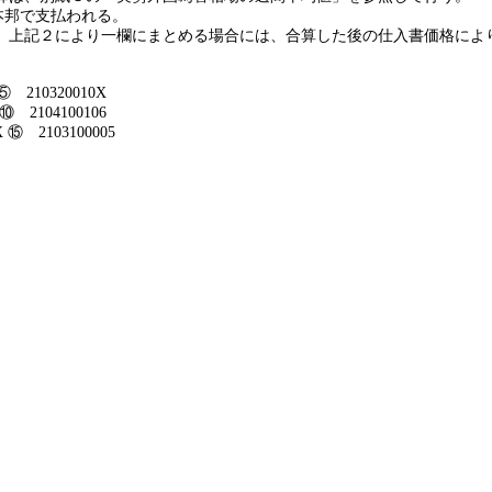
本邦で支払われる。
、上記２により一欄にまとめる場合には、合算した後の仕入書価格によ
⑤
210320010X
⑩
2104100106
X
⑮
2103100005