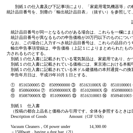
別紙１の仕入書及び下記事項により、「家庭用電気機器等」の
統計品目番号を、別冊の「輸出統計品目表」（抜すい）を参照して
統計品目番号が同一となるものがある場合は、これらを一欄にま
統計品目番号が異なるものの申告価格が
20
万円以下のものについ
なお、この場合に入力すべき統計品目番号は、これらの品目のう
輸出申告事項登録は、申告価格（上記１によりまとめられたもの
力されるものとする。
別紙１の仕入書に記載されている電気製品は、家庭用であり、か
別紙１の仕入書に記載されている価格には、東京港における本船
別紙１の仕入書に記載されている米ドル建価格の本邦通貨への換
申告年月日は、平成
19
年
10
月１日とする。
①
8516500005
②
8509900000
③
851631000X
④
8510100001
⑥
8508600004
⑦
850980000X
⑧
851020000X
⑨
850980000
⑪
850870000X
⑫
8510900005
⑬
8516310003
⑭
8509401003
別紙１ 仕入書
（投稿の都合上品名と価格のみ引用です。全体を参照するときは
Description of Goods
Amount
（
CIF US$
）
Vacuum Cleaners
，
Of power under
14,300.00
－
1500watt
，
having a dust bag
（
2l
）