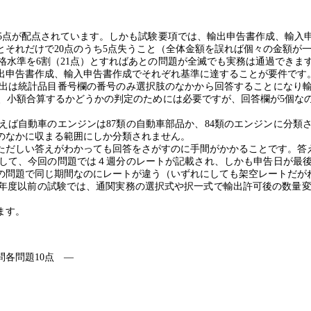
）
5
点が配点されています。しかも試験要項では、輸出申告書作成、輸入
とそれだけで
20
点のうち
5
点失うこと（全体金額を誤れば個々の金額が
格水準を
6
割（
21
点）とすればあとの問題が全滅でも実務は通過できま
出申告書作成、輸入申告書作成でそれぞれ基準に達することが要件です
出は統計品目番号欄の番号のみ選択肢のなかから回答することになり
、小額合算するかどうかの判定のためには必要ですが、回答欄が
5
個な
えば自動車のエンジンは
87
類の自動車部品か、
84
類のエンジンに分類
のなかに収まる範囲にしか分類されません。
ただしい答えがわかっても回答をさがすのに手間がかかることです。答
して、今回の問題では４週分のレートが記載され、しかも申告日が最
の問題で同じ期間なのにレートが違う（いずれにしても架空レートだが
年度以前の試験では、通関実務の選択式や択一式で輸出許可後の数量変
ます。
問各問題
10
点 ―