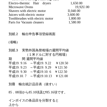
Electro-
thermic
Hair
dryers
1,650.00
Microwave Ovens
19,92U.00
Shavers with electric motor
Il,040.00
Juicers with electric motor
3,600.00
Toothbrushes with electric motor
1,800.00
Parts for Vacuum cleaners
1,580.00
別紙２ 輸出申告事項登録画面
(
省略
)
別紙３ 実勢外国為替相場の週間平均値
（１米ドルに対する円相場）
期 間 週間平均値
平成
19. 9.16
～平成
19. 9.22
￥
120.50
平成
19. 9.23
～平成
19. 9.29
￥
121.50
平成
19. 9.30
～平成
19.10. 6
￥
122.50
平成
19.10. 7
～平成
19.10.13
￥
121.00
別冊 輸出統計品目表（抜すい）
85
．
08
項から
85.10
項及び
85.16
項です。
インボイスの各品目を分類すると
上から