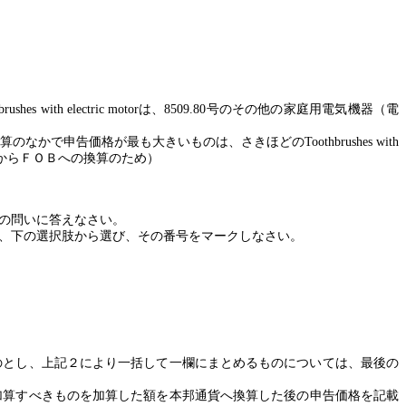
brushes with electric motor
は、
8509.80
号のその他の家庭用電気機器（電
算のなかで申告価格が最も大きいものは、さきほどの
Toothbrushes with
からＦＯＢへの換算のため）
の問いに答えなさい。
、下の選択肢から選び、その番号をマークしなさい。
のとし、上記２により一括して一欄にまとめるものについては、最後の
加算すべきものを加算した額を本邦通貨へ換算した後の申告価格を記載