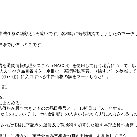
申告価格の総額と
2
円違いです。各欄毎に端数切捨てしましたので一致
験場では怖いミスです。
告を通関情報処理システム（
NACCS
）を使用して行う場合について、以
入力すべき品目番号を、別冊の「実行関税率表」（抜すい）を参照して
（
(f)
～
(j)
）に入力すべき申告価格の額をマークしなさい。
記
る。
にまとめる。
告価格が最も大きいものの品目番号とし、
10
桁目は「
X
」とする。
れたものについては、その合計額）の大きいものから順に入力されるも
載された価格に下記６の運賃及び保険料を加算した額を本邦通貨へ換算
算は、別紙３の「実勢外国為替相場の週間平均値」を参照して行う。