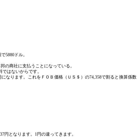
額で
5880
ドル。
本邦の商社に支払うことになっている。
料ではないからです。
円になります。これをＦＯＢ価格（ＵＳ＄）の
74,358
で割ると換算係数
237
円となります。
1
円の違ってきます。