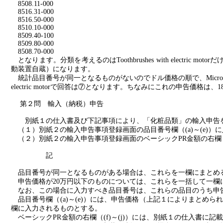
8508.11-000
8516.31-000
8516.50-000
8510.10-000
8509.40-100
8509.80-000
8508.70-000
となります。分類を考えるのは
Toothbrushes with electric motor
だ
動装置自蔵）になります。
統計品目番号が同一となるものがないのでドル価格の順で、
Micr
electric motor
で回答は⑦となります。ちなみにこれの申告価格は、
1
第２問 輸入（納税）申告
別紙１の仕入書及び下記事項により、「化粧品類」の輸入申告
（１）別紙２の輸入申告事項登録画面の品目番号欄（
(a)
～
(e)
）に
（２）別紙２の輸入申告事項登録画面のベーシック
PR
金額の右欄
記
品目番号が同一となるものがある場合は、これらを一欄にまとめ
申告価格が
20
万円以下のものについては、これらを一括して一欄
なお、この場合に入力すべき品目番号は、これらの品目のうち申
品目番号欄（
(a)
～
(e)
）には、申告価格（上記１によりまとめら
欄に入力されるものとする。
ベーシック
PR
金額の右欄（
(f)
～
(j)
）には、別紙１の仕入書に記