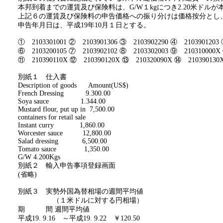
本邦到着までの運賃及び保険料は、
G/W
１
kg
につき
2.20
米ドルが
上記６の運賃及び保険料の申告価格への振り分けは価格按分とし
申告年月日は、平成
19
年
10
月１日とする。
①
2103301001
②
2103901306
③
2103902290
④
2103901203
⑥
2103200105
⑦
2103902102
⑧
2103302003
⑨
210310000X
⑪
210390110X
⑫
210390120X
⑬
210320090X
⑭
210390130
別紙１ 仕入書
Description of goods
Amount(US$)
French Dressing
9.300.00
Soya sauce
1.344.00
Mustard flour, put up in
7,500.00
containers for retail sale
Instant curry
1,860.00
Worcester
sauce
12,800.00
Salad dressing
6,500.00
Tomato sauce
1,350.00
G/W 4.200Kgs
別紙２ 輸入申告事項登録画面
(
省略
)
別紙３ 実勢外国為替相場の週間平均値
（１米ドルに対する円相場）
期 間 週間平均値
平成
19. 9.16
～平成
19. 9.22
￥
120.50