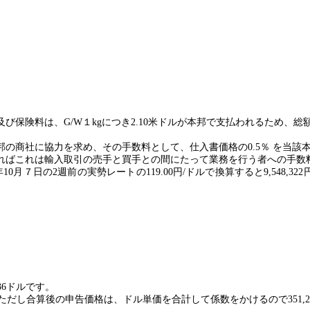
及び保険料は、
G/W
１
kg
につき
2.10
米ドルが本邦で支払われるため、総
邦の商社に協力を求め、その手数料として、仕入書価格の
0.5
％ を当該
ればこれは輸入取引の売手と買手との間にたって業務を行う者への手数
年
10
月７日の
2
週前の実勢レートの
119.00
円
/
ドルで換算すると
9,548,322
36
ドルです。
ただし合算後の申告価格は、ドル単価を合計して係数をかけるので
351,