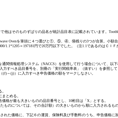
けで他はそのものずばりの品名が統計品目表に記載されています。
Tooth
owave Oven
を筆頭に４つ選びと①、⑤、④、⑭残りの
3
つが合算。小額合
800/1.1*1205
＝
197181
円で
20
万円以下でした。（注
1.1
であるのはＣＩＦ
を通関情報処理システム（
NACCS
）を使用して行う場合について、以下
入力すべき品目番号を、別冊の「実行関税率表」（抜すい）を参照して
（
(f)
～
(j)
）に入力すべき申告価格の額をマークしなさい。
る。
にまとめる。
告価格が最も大きいものの品目番号とし、
10
桁目は「
X
」とする。
れたものについては、その合計額）の大きいものから順に入力されるも
載された価格に、下記６の運賃、保険料及び手数料のうち、申告価格に