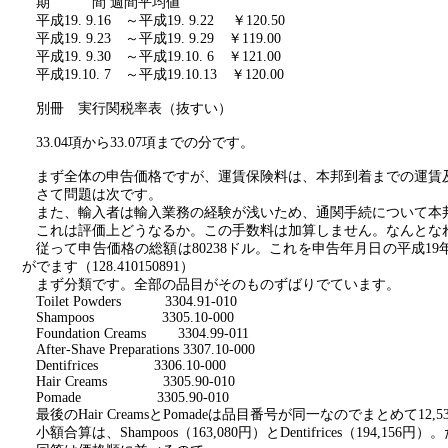
期 間 週間平均値
平成
19. 9.16
～平成
19. 9.22
￥
120.50
平成
19. 9.23
～平成
19. 9.29
￥
119.00
平成
19. 9.30
～平成
19.10. 6
￥
121.00
平成
19.10. 7
～平成
19.10.13
￥
120.00
別冊 実行関税率表（抜すい）
33.04
項から
33.07
項までの分です。
まず全体の申告価格ですが、運賃保険料は、本邦到着までの運賃
さて問題は次です。
また、輸入者は輸入業務の経験が浅いため、通関手続について本
これは評価上どうなるか。この手数料は加算しません。なんとな
従って申告価格の総額は
80238
ドル。これを申告年月日の平成
19
がでます（
128.410150891
）
まず分類です。全部の品目がそのものずばりでています。
Toilet Powders
3304.91-010
Shampoos
3305.10-000
Foundation Creams
3304.99-011
After-Shave Preparations 3307.10-000
Dentifrices
3306.10-000
Hair Creams
3305.90-010
Pomade
3305.90-010
最後の
Hair Creams
と
Pomade
は品目番号が同一なのでまとめて
12,5
小額合算は、
Shampoos
（
163,080
円）と
Dentifrices
（
194,156
円）。