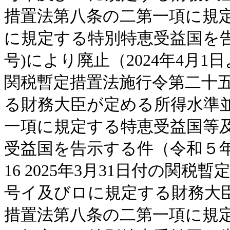
措置法第八条の二第一項に規
に規定する特別特恵受益国を告
号)により廃止（2024年4月1
関税暫定措置法施行令第二十
る財務大臣が定める所得水準
一項に規定する特恵受益国等
受益国を告示する件（令和５年
16 2025年3月31日付の関
号イ及びロに規定する財務大
措置法第八条の二第一項に規