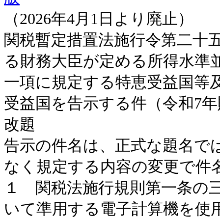
（2026年4月1日より廃止）
関税暫定措置法施行令第二十
る財務大臣が定める所得水準
一項に規定する特恵受益国等
受益国を告示する件（令和7年財
改題
告示の件名は、正式な題名で
なく規定する内容の変更で件
１ 関税法施行規則第一条の
いて準用する電子計算機を使