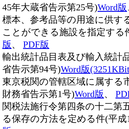
45年大蔵省告示第25号)
Word版
標本、参考品等の用途に供す
ことができる施設を指定する件(
版
、
PDF版
輸出統計品目表及び輸入統計品
省告示第94号)
Word版(3251KBit
東京税関の管轄区域に属する市
財務省告示第1号)
Word版
、
PD
関税法施行令第四条の十二第
る保存の方法を定める件(平成1