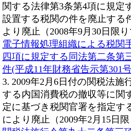
関する法律第3条第4項に規定
設置する税関の件を廃止する件
より廃止（2008年9月30日限
電子情報処理組織による税関
四項に規定する同法第二条第
件(平成11年財務省告示第301号
3. 2009年2月6日付の関
する内国消費税の撤収等に関
定に基づき税関官署を指定する
により廃止（2009年2月15日