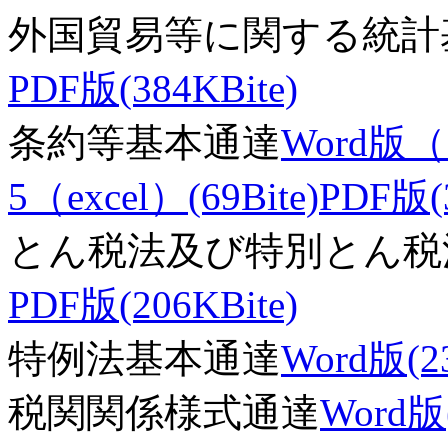
外国貿易等に関する統計
PDF版(384KBite)
条約等基本通達
Word版（
5（excel）(69Bite)
PDF版(3
とん税法及び特別とん税
PDF版(206KBite)
特例法基本通達
Word版(23
税関関係様式通達
Word