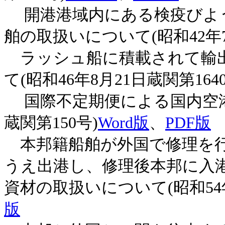
開港港域内にある検疫びよ
舶の取扱いについて(昭和42年7
ラッシュ船に積載されて輸出
て(昭和46年8月21日蔵関第164
国際不定期便による国内空港の
蔵関第150号)
Word版
、
PDF版
本邦籍船舶が外国で修理を行
うえ出港し、修理後本邦に入
資材の取扱いについて(昭和54年
版