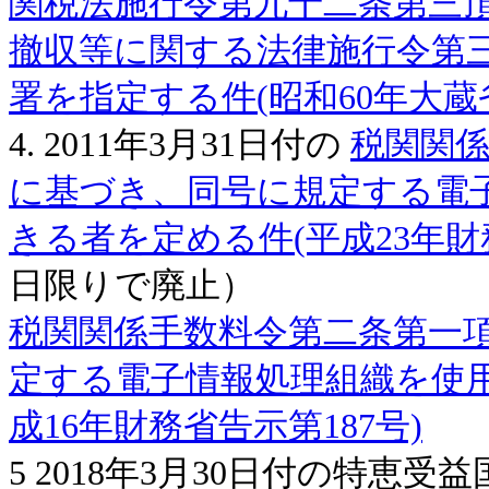
関税法施行令第九十二条第三
撤収等に関する法律施行令第
署を指定する件(昭和60年大蔵
4. 2011年3月31日付の
税関関
に基づき、同号に規定する電
きる者を定める件(平成23年財務
日限りで廃止）
税関関係手数料令第二条第一
定する電子情報処理組織を使
成16年財務省告示第187号)
5 2018年3月30日付の特