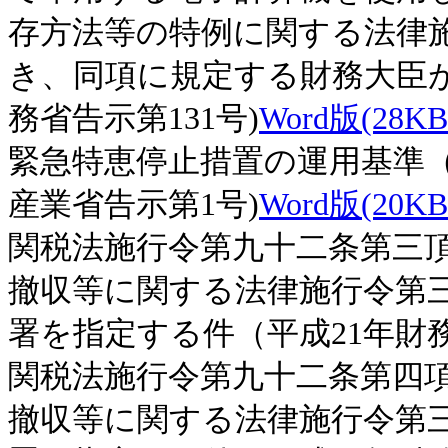
存方法等の特例に関する法律
き、同項に規定する財務大臣が
務省告示第131号)
Word版(28KBi
緊急特恵停止措置の運用基準（
産業省告示第1号)
Word版(20KBi
関税法施行令第九十二条第三
撤収等に関する法律施行令第
署を指定する件（平成21年財
関税法施行令第九十二条第四
撤収等に関する法律施行令第