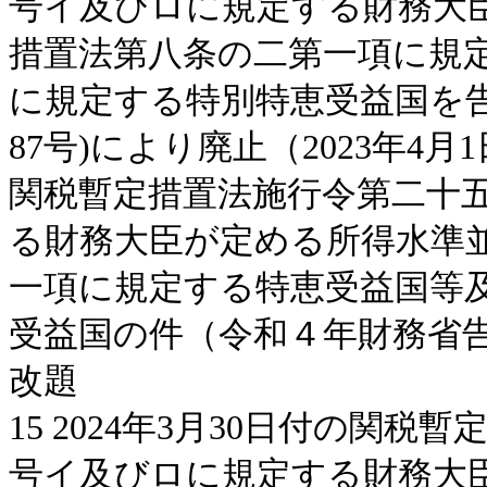
号イ及びロに規定する財務大
措置法第八条の二第一項に規
に規定する特別特恵受益国を
87号)により廃止（2023年4
関税暫定措置法施行令第二十
る財務大臣が定める所得水準
一項に規定する特恵受益国等
受益国の件（令和４年財務省告
改題
15 2024年3月30日付の関
号イ及びロに規定する財務大