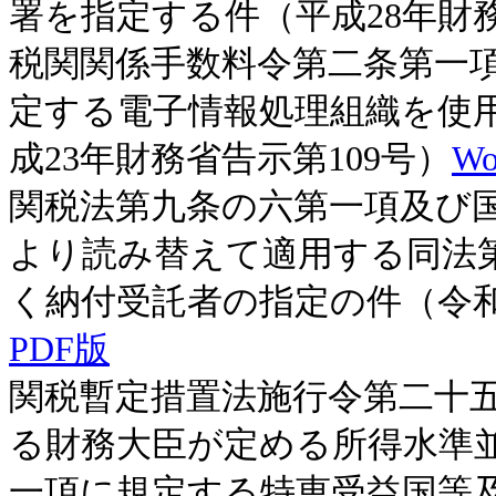
署を指定する件（平成28年財務
税関関係手数料令第二条第一
定する電子情報処理組織を使
成23年財務省告示第109号）
W
関税法第九条の六第一項及び
より読み替えて適用する同法
く納付受託者の指定の件（令和
PDF版
関税暫定措置法施行令第二十
る財務大臣が定める所得水準
一項に規定する特恵受益国等