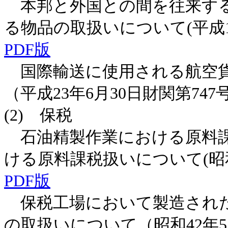
本邦と外国との間を往来する
る物品の取扱いについて(平成12
PDF版
国際輸送に使用される航空貨
（平成23年6月30日財関第747号
(2) 保税
石油精製作業における原料課
ける原料課税扱いについて(昭和4
PDF版
保税工場において製造された
の取扱いについて（昭和42年5月