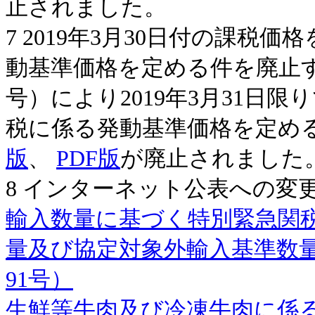
止されました。
7 2019年3月30日付の課
動基準価格を定める件を廃止す
号）により2019年3月31日
税に係る発動基準価格を定める件
版
、
PDF版
が廃止されました
8 インターネット公表への変更
輸入数量に基づく特別緊急関税
量及び協定対象外輸入基準数量
91号）
生鮮等牛肉及び冷凍牛肉に係る