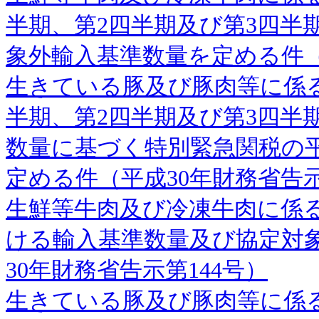
半期、第2四半期及び第3四半
象外輸入基準数量を定める件（
生きている豚及び豚肉等に係る
半期、第2四半期及び第3四半
数量に基づく特別緊急関税の平
定める件（平成30年財務省告示
生鮮等牛肉及び冷凍牛肉に係る
ける輸入基準数量及び協定対
30年財務省告示第144号）
生きている豚及び豚肉等に係る