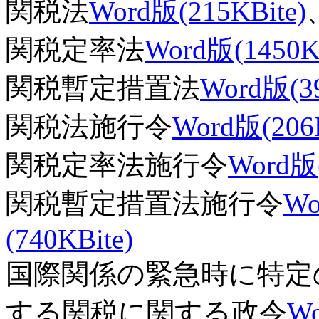
関税法
Word版(215KBite)
関税定率法
Word版(1450KB
関税暫定措置法
Word版(39
関税法施行令
Word版(206K
関税定率法施行令
Word版(
関税暫定措置法施行令
Wo
(740KBite)
国際関係の緊急時に特定
する関税に関する政令
Wo